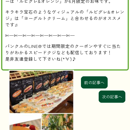
ーは「ルビグレ&オレンジ」が6月限定のお味です。
キラキラ宝石のようなヴィジュアルの「ルビグレ&オレン
ジ」は「ヨーグルトクリーム」と合わせるのがオススメ
です♫
✄—✄—✄—✄—✄—✄—✄—✄—
パンクルのLINE@では期間限定のクーポンやすぐに当た
りがわかるスピードクジなども配信しております！
是非友達登録して下さいね(*´∀`)♪
前の記事へ
次の記事へ