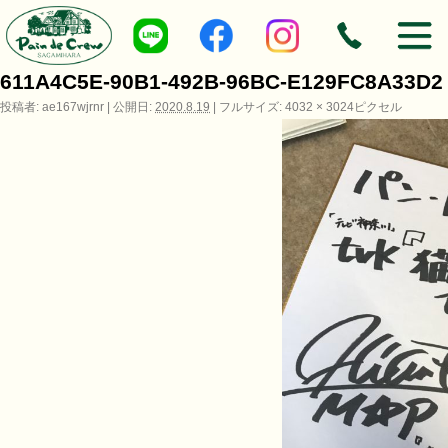
←
テレビ
611A4C5E-90B1-492B-96BC-E129FC8A33D2
投稿者:
ae167wjrnr
|
公開日:
2020.8.19
|
フルサイズ:
4032 × 3024
ピクセル