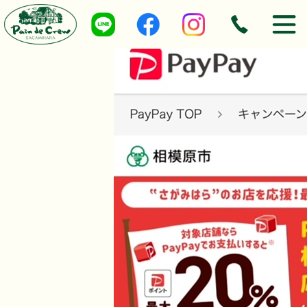
image1
投稿者:
ae167wjrnr
|
公開日:
2024.6.4
|
フルサイズ:
568 × 640
ピクセル